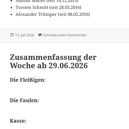
Nathan Mattes (seit 14.12.2015)
Torsten Schmitt (seit 28.03.2016)
Alexander Trümper (seit 08.02.2016)
Veröffentlicht
zu Zusammenfassung der 
13. Juli 2026
Schreibe einen Kommentar
am
Zusammenfassung der
Woche ab 29.06.2026
Die Fleißigen:
Die Faulen:
Kasse: