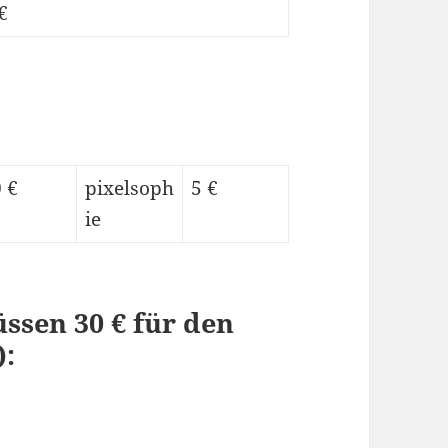
€
 €
pixelsoph
5 €
ie
ssen 30 € für den
):