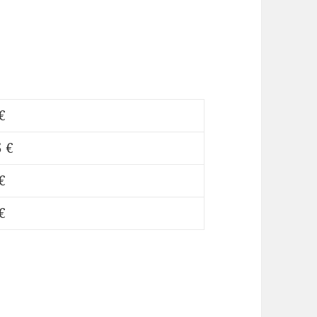
€
 €
€
€