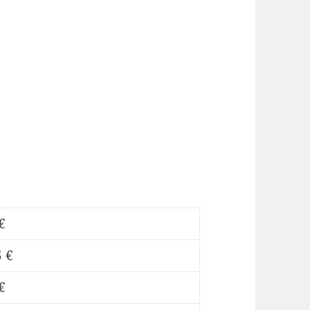
€
 €
€