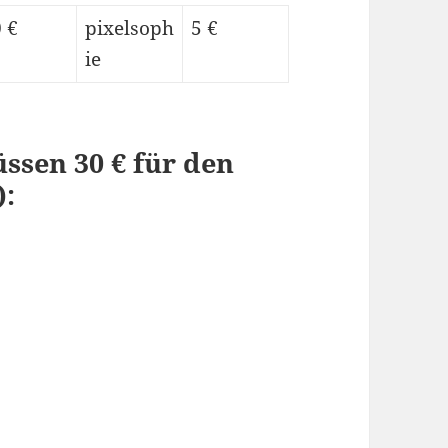
 €
pixelsoph
5 €
ie
ssen 30 € für den
):