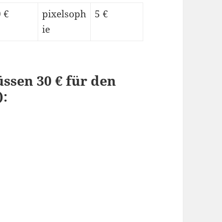
 €
pixelsoph
5 €
ie
ssen 30 € für den
):