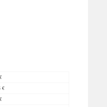
€
 €
€