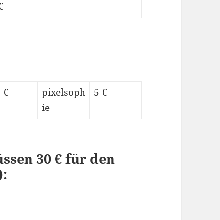
€
 €
pixelsoph
5 €
ie
ssen 30 € für den
):