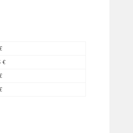
€
 €
€
€