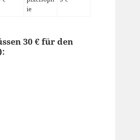
ie
ssen 30 € für den
):