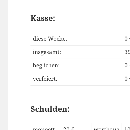
Kasse:
diese Woche:
0 
insgesamt:
35
beglichen:
0 
verfeiert:
0 
Schulden:
monoett
20 €
worthaue
10