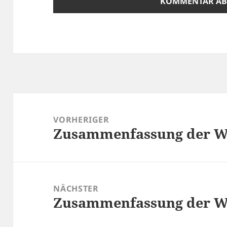
Beitragsnavigation
VORHERIGER
Zusammenfassung der Wo
Vorheriger
Beitrag:
NÄCHSTER
Zusammenfassung der Wo
Nächster
Beitrag: