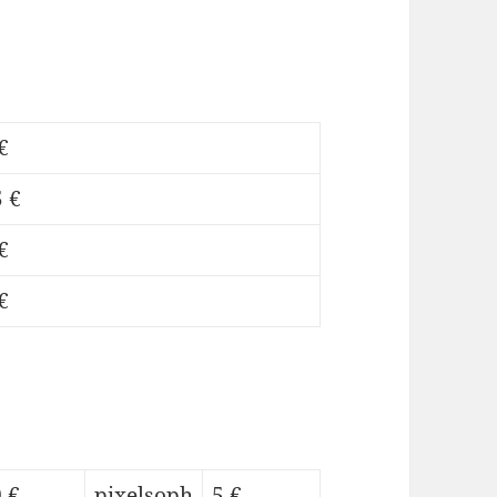
€
 €
€
€
 €
pixelsoph
5 €