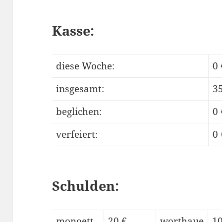
Kasse:
diese Woche:
0 
insgesamt:
35
beglichen:
0 
verfeiert:
0 
Schulden:
monoett
20 €
worthaue
10