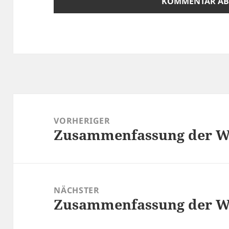
Beitragsnavigation
VORHERIGER
Zusammenfassung der Wo
Vorheriger
Beitrag:
NÄCHSTER
Zusammenfassung der Wo
Nächster
Beitrag: