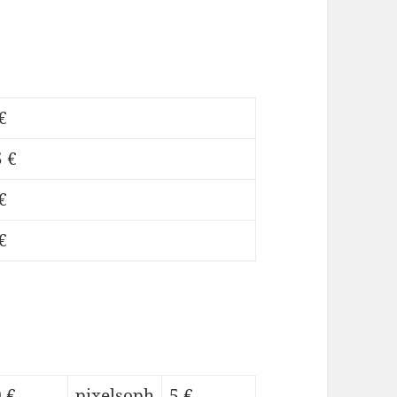
€
 €
€
€
 €
pixelsoph
5 €