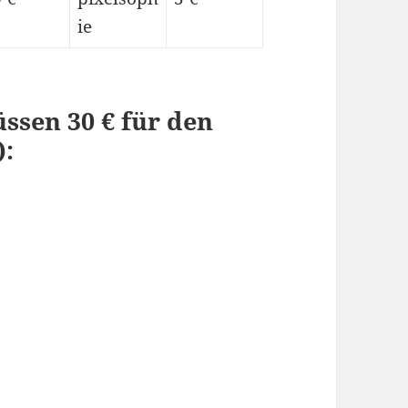
ie
ssen 30 € für den
):