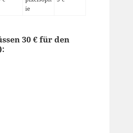
ie
ssen 30 € für den
):