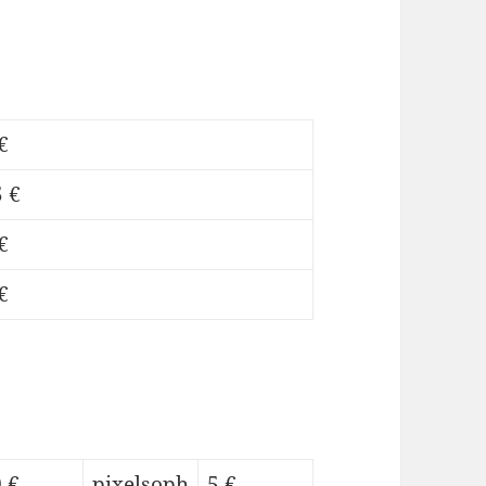
€
 €
€
€
 €
pixelsoph
5 €