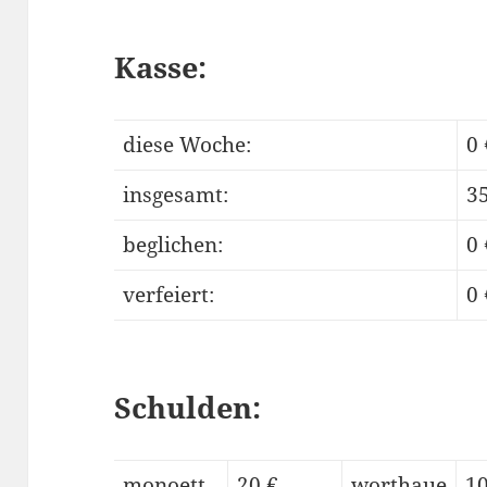
Kasse:
diese Woche:
0 
insgesamt:
35
beglichen:
0 
verfeiert:
0 
Schulden:
monoett
20 €
worthaue
10