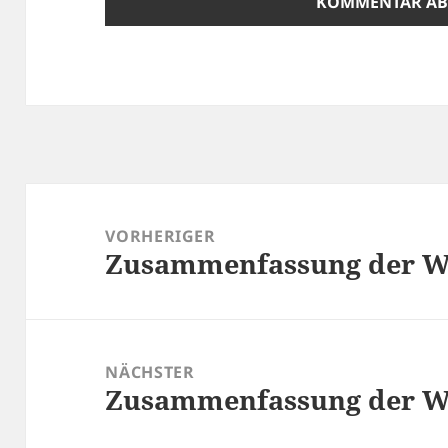
Beitragsnavigation
VORHERIGER
Zusammenfassung der Wo
Vorheriger
Beitrag:
NÄCHSTER
Zusammenfassung der Wo
Nächster
Beitrag: