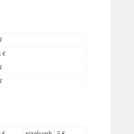
€
 €
€
€
 €
pixelsoph
5 €