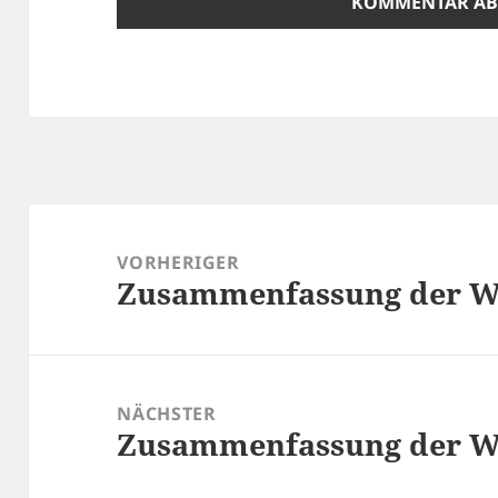
Beitragsnavigation
VORHERIGER
Zusammenfassung der Wo
Vorheriger
Beitrag:
NÄCHSTER
Zusammenfassung der Wo
Nächster
Beitrag: