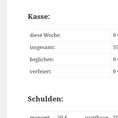
Kasse:
diese Woche:
0 
insgesamt:
35
beglichen:
0 
verfeiert:
0 
Schulden:
monoett
20 €
worthaue
10