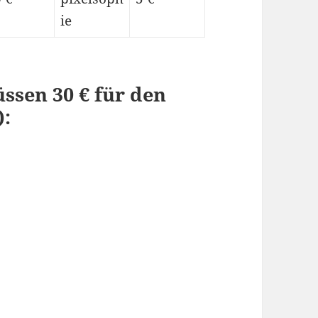
ie
ssen 30 € für den
):