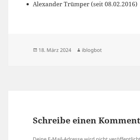
Alexander Trümper (seit 08.02.2016)
Veröffentlicht
Autor
18. März 2024
iblogbot
am
Schreibe einen Kommen
Deine E-Mail-Adresse wird nicht veröffentlicht