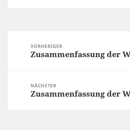
Beitragsnavigation
VORHERIGER
Zusammenfassung der Wo
Vorheriger
Beitrag:
NÄCHSTER
Zusammenfassung der Wo
Nächster
Beitrag: