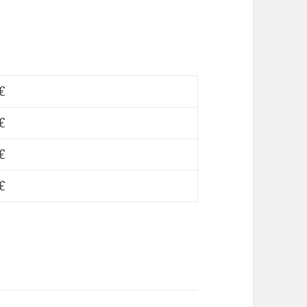
€
€
€
€