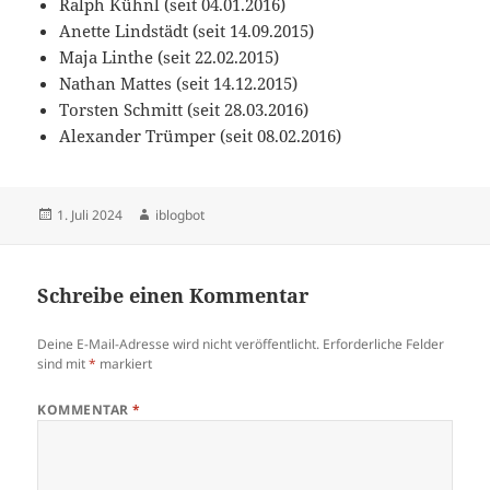
Ralph Kühnl (seit 04.01.2016)
Anette Lindstädt (seit 14.09.2015)
Maja Linthe (seit 22.02.2015)
Nathan Mattes (seit 14.12.2015)
Torsten Schmitt (seit 28.03.2016)
Alexander Trümper (seit 08.02.2016)
Veröffentlicht
Autor
1. Juli 2024
iblogbot
am
Schreibe einen Kommentar
Deine E-Mail-Adresse wird nicht veröffentlicht.
Erforderliche Felder
sind mit
*
markiert
KOMMENTAR
*