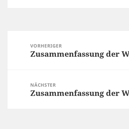
Beitragsnavigation
VORHERIGER
Zusammenfassung der Wo
Vorheriger
Beitrag:
NÄCHSTER
Zusammenfassung der Wo
Nächster
Beitrag: