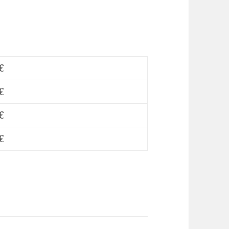
€
€
€
€