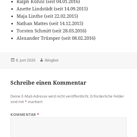
Ralph Kühnl (seit 04.01.2016)
Anette Lindstädt (seit 14.09.2015)
Maja Linthe (seit 22.02.2015)
Nathan Mattes (seit 14.12.2015)
Torsten Schmitt (seit 28.03.2016)
Alexander Trümper (seit 08.02.2016)
Veröffentlicht
Autor
8. Juni 2026
iblogbot
am
Schreibe einen Kommentar
Deine E-Mail-Adresse wird nicht veröffentlicht.
Erforderliche Felder
sind mit
*
markiert
KOMMENTAR
*